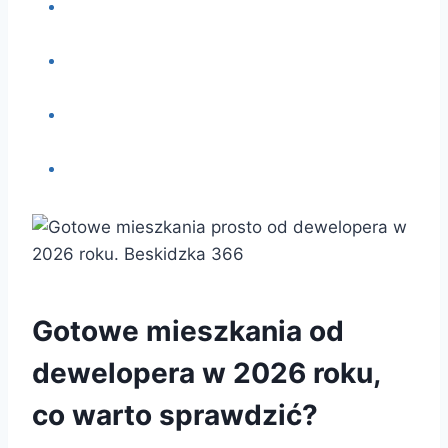
Tkacka Kaskady czy Beskidzka 366 – którą
inwestycję wybrać?
Sprawdź aktualny cennik i dostępność
lokali
FAQ – najczęstsze pytania o mieszkania
Rehouse Development
Autor
Gotowe mieszkania od
dewelopera w 2026 roku,
co warto sprawdzić?