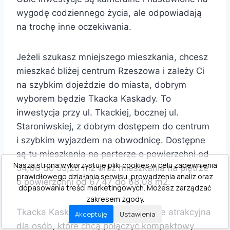
wygodę codziennego życia, ale odpowiadają
na trochę inne oczekiwania.
Jeżeli szukasz mniejszego mieszkania, chcesz
mieszkać bliżej centrum Rzeszowa i zależy Ci
na szybkim dojeździe do miasta, dobrym
wyborem będzie Tkacka Kaskady. To
inwestycja przy ul. Tkackiej, bocznej ul.
Staroniwskiej, z dobrym dostępem do centrum
i szybkim wyjazdem na obwodnicę. Dostępne
są tu mieszkania na parterze o powierzchni od
Nasza strona wykorzystuje pliki cookies w celu zapewnienia
54,66 do 55,26 m2 oraz mieszkania na piętrze
prawidłowego działania serwisu, prowadzenia analiz oraz
o powierzchni od 67,47 do 68,08 m2.
dopasowania treści marketingowych. Możesz zarządzać
zakresem zgody.
Tkacka Kaskady będzie szczególnie atrakcyjna
Akceptuję
Ustawienia
dla osób, które chcą połączyć kompaktowy