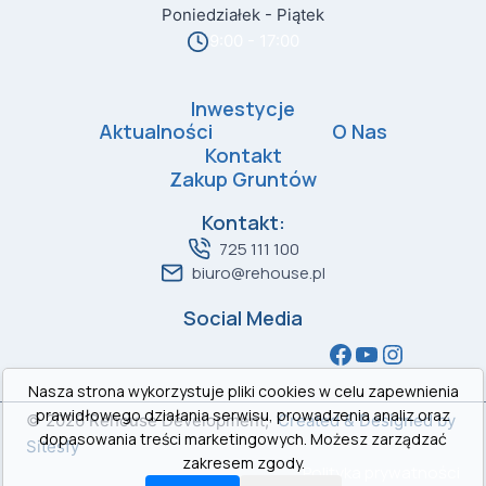
Poniedziałek - Piątek
9:00 - 17:00
Inwestycje
Aktualności
O Nas
Kontakt
Zakup Gruntów
Kontakt:
725 111 100
biuro@rehouse.pl
Social Media
Facebook
YouTube
Instagr
Nasza strona wykorzystuje pliki cookies w celu zapewnienia
prawidłowego działania serwisu, prowadzenia analiz oraz
© 2026 Rehouse Development,
Created & Designed by
dopasowania treści marketingowych. Możesz zarządzać
Sitesfy
zakresem zgody.
Polityka prywatności