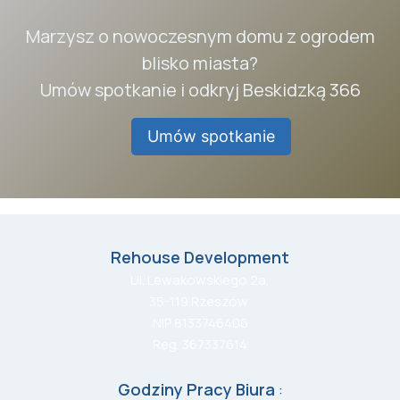
Marzysz o nowoczesnym domu z ogrodem
blisko miasta?
Umów spotkanie i odkryj Beskidzką 366
Umów spotkanie
Rehouse Development
Ul. Lewakowskiego 2a,
35-119 Rzeszów,
NIP 8133746406
Reg. 367337614
Godziny Pracy Biura
: