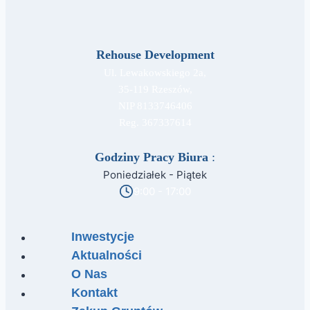
wygląda
w
praktyce?
Rehouse Development
Kompletny
Ul. Lewakowskiego 2a,
przewodnik
35-119 Rzeszów,
dla
NIP 8133746406
kupujących
Reg. 367337614
mieszkanie
Godziny Pracy Biura
:
Poniedziałek - Piątek
9:00 - 17:00
Inwestycje
Aktualności
O Nas
Kontakt