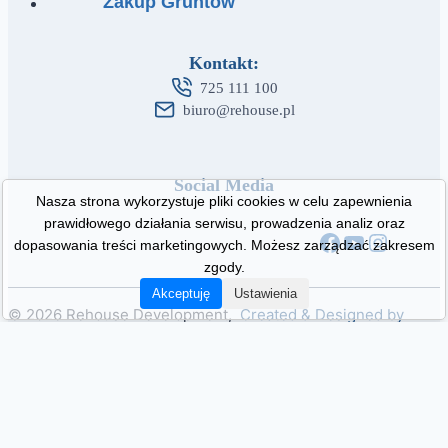
Zakup Gruntów
Kontakt:
725 111 100
biuro@rehouse.pl
Social Media
Nasza strona wykorzystuje pliki cookies w celu zapewnienia
prawidłowego działania serwisu, prowadzenia analiz oraz
Facebook
YouTube
Instag
dopasowania treści marketingowych. Możesz zarządzać zakresem
zgody.
Akceptuję
Ustawienia
© 2026 Rehouse Development,
Created & Designed by
Sitesfy
Polityka prywatności
Klauzula RODO