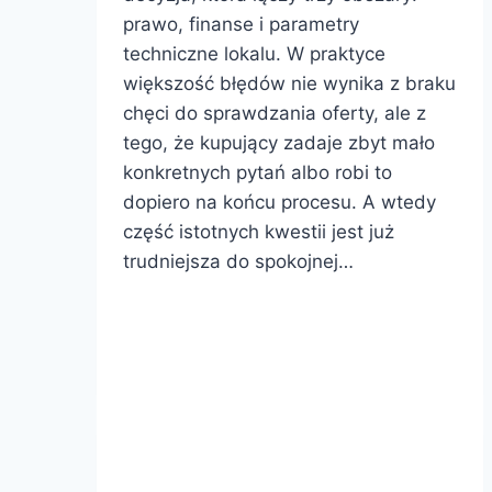
prawo, finanse i parametry
techniczne lokalu. W praktyce
większość błędów nie wynika z braku
chęci do sprawdzania oferty, ale z
tego, że kupujący zadaje zbyt mało
konkretnych pytań albo robi to
dopiero na końcu procesu. A wtedy
część istotnych kwestii jest już
trudniejsza do spokojnej…
O
Dowiedz się więcej
co
pytać
dewelopera
przed
zakupem