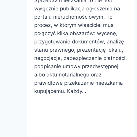
Sprzedaż mieszkania to nie jest
wyłącznie publikacja ogłoszenia na
portalu nieruchomościowym. To
proces, w którym właściciel musi
połączyć kilka obszarów: wycenę,
przygotowanie dokumentów, analizę
stanu prawnego, prezentację lokalu,
negocjacje, zabezpieczenie płatności,
podpisanie umowy przedwstępnej
albo aktu notarialnego oraz
prawidłowe przekazanie mieszkania
kupującemu. Każdy…
Na
Dowiedz się więcej
co
uważać
przy