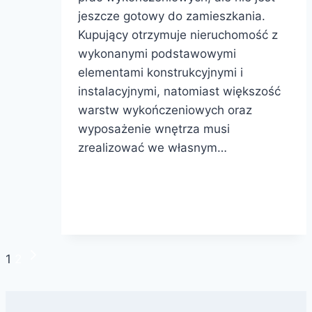
jeszcze gotowy do zamieszkania.
Kupujący otrzymuje nieruchomość z
wykonanymi podstawowymi
elementami konstrukcyjnymi i
instalacyjnymi, natomiast większość
warstw wykończeniowych oraz
wyposażenie wnętrza musi
zrealizować we własnym…
Stan
Dowiedz się więcej
deweloperski
–
co
Następna
Nawigacja
1
2
zawiera
strona
i
strony
jak