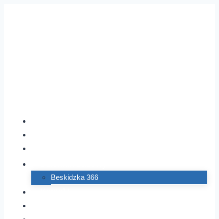
Przejdź
do
treści
Inwestycje
Aktualności
O nas
Dziennik budowy
Beskidzka 366
Kontakt
Zakup gruntów