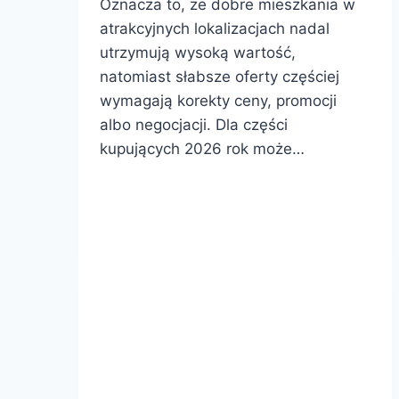
Oznacza to, że dobre mieszkania w
atrakcyjnych lokalizacjach nadal
utrzymują wysoką wartość,
natomiast słabsze oferty częściej
wymagają korekty ceny, promocji
albo negocjacji. Dla części
kupujących 2026 rok może…
Czy
Dowiedz się więcej
to
dobry
czas
na
zakup
mieszkania
w
Polsce