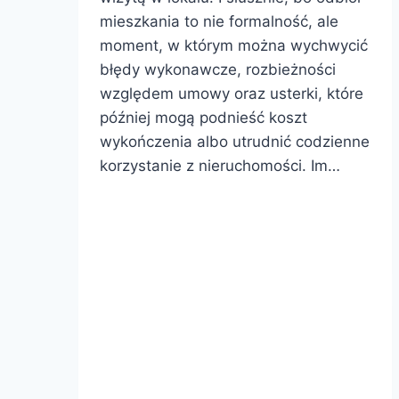
mieszkania to nie formalność, ale
moment, w którym można wychwycić
błędy wykonawcze, rozbieżności
względem umowy oraz usterki, które
później mogą podnieść koszt
wykończenia albo utrudnić codzienne
korzystanie z nieruchomości. Im…
Jak
Dowiedz się więcej
wygląda
odbiór
mieszkania
od
dewelopera
i
co