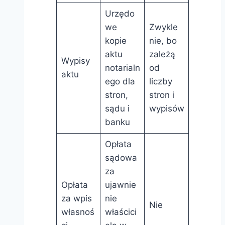
Urzędo
we
Zwykle
kopie
nie, bo
aktu
zależą
Wypisy
notarialn
od
aktu
ego dla
liczby
stron,
stron i
sądu i
wypisów
banku
Opłata
sądowa
za
Opłata
ujawnie
za wpis
nie
Nie
własnoś
właścici