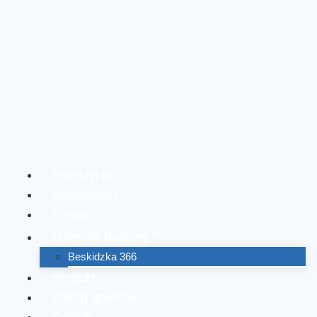
Przejdź
do
treści
Inwestycje
Aktualności
O nas
Dziennik budowy
Beskidzka 366
Kontakt
Zakup gruntów