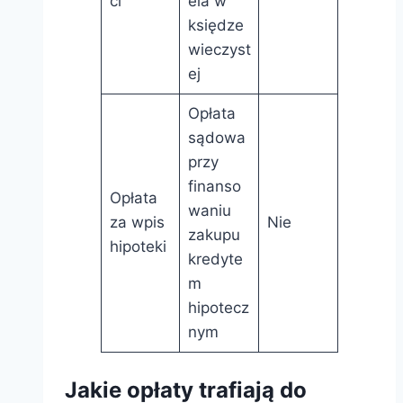
ci
ela w
księdze
wieczyst
ej
Opłata
sądowa
przy
finanso
Opłata
waniu
za wpis
Nie
zakupu
hipoteki
kredyte
m
hipotecz
nym
Jakie opłaty trafiają do