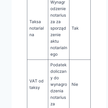
Wynagr
odzenie
notarius
Taksa
za za
notarial
sporząd
Tak
na
zenie
aktu
notarialn
ego
Podatek
doliczan
y do
VAT od
wynagro
Nie
taksy
dzenia
notarius
za