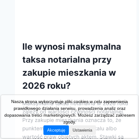
Ile wynosi maksymalna
taksa notarialna przy
zakupie mieszkania w
2026 roku?
Nasza strona wykorzystuje pliki cookies w celu zapewnienia
Maksymalna taksa notarialna w 2026 roku
prawidłowego działania serwisu, prowadzenia analiz oraz
zależy od wartości czynności notarialnej.
dopasowania treści marketingowych. Możesz zarządzać zakresem
Przy zakupie mieszkania oznacza to, że
zgody.
punktem wyjścia jest cena lokalu albo
Akceptuję
Ustawienia
wartość praw objętych aktem. Stawki są