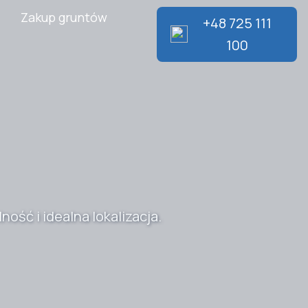
Zakup gruntów
+48 725 111
100
ść i idealna lokalizacja.