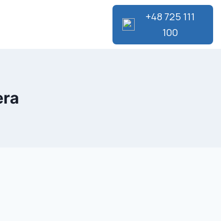
Zakup gruntów
+48 725 111
100
era