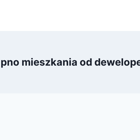
alności
O nas
Dziennik budowy
Kontakt
Cennik
pno mieszkania od dewelop